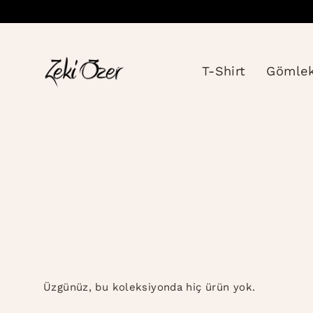
İçeriği
atla
T-Shirt
Gömle
Üzgünüz, bu koleksiyonda hiç ürün yok.