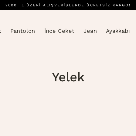
2000 TL ÜZERI ALIŞVERIŞLERDE ÜCRETSİZ KARGO!
k
Pantolon
İnce Ceket
Jean
Ayakkabı
Yelek