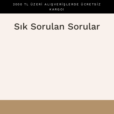
İçeriği
2000 TL ÜZERI ALIŞVERIŞLERDE ÜCRETSİZ
atla
KARGO!
Sık Sorulan Sorular