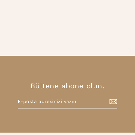
Renk
Basic O Yaka T-shirt
Normal
İndirimli
999.00TL
799.00TL
fiyat
fiyat
Bültene abone olun.
E-
Abone
posta
Ol
adresinizi
yazın