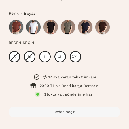
fiyat
fiyat
Renk
-
Beyaz
Renk
BEDEN SEÇIN
Beden
S
M
L
XL
XXL
💳 12 aya varan taksit imkanı
2000 TL ve üzeri kargo ücretsiz.
Stokta var, gönderime hazır
Beden seçin