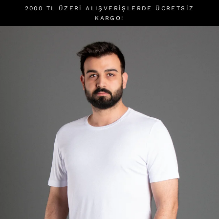
İçeriği
2000 TL ÜZERI ALIŞVERIŞLERDE ÜCRETSİZ
atla
KARGO!