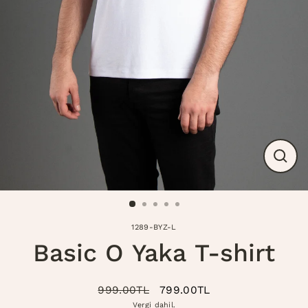
Modal
kapat
1289-BYZ-L
Basic O Yaka T-shirt
999.00TL
799.00TL
Normal
İndirimli
Vergi dahil.