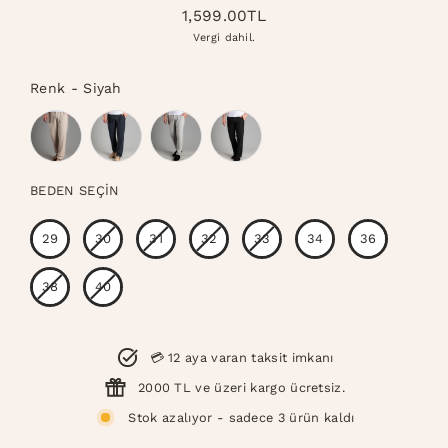
1,599.00TL
Normal
Vergi dahil.
fiyat
Renk
-
Siyah
Renk
BEDEN SEÇIN
Beden
29
30
31
32
33
34
36
38
40
💳 12 aya varan taksit imkanı
2000 TL ve üzeri kargo ücretsiz.
Stok azalıyor - sadece 3 ürün kaldı