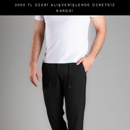
İçeriği
2000 TL ÜZERI ALIŞVERIŞLERDE ÜCRETSİZ
atla
KARGO!