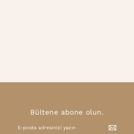
Renk
Gofre Jogger Pantolon
1,599.00TL
Bültene abone olun.
E-
Abone
posta
Ol