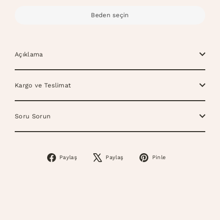
Beden seçin
Açıklama
Kargo ve Teslimat
Soru Sorun
Paylaş
Paylaş
Pinle
Facebook’ta
X’te
Pinterest’te
Paylaş
Tweetle
Pinle