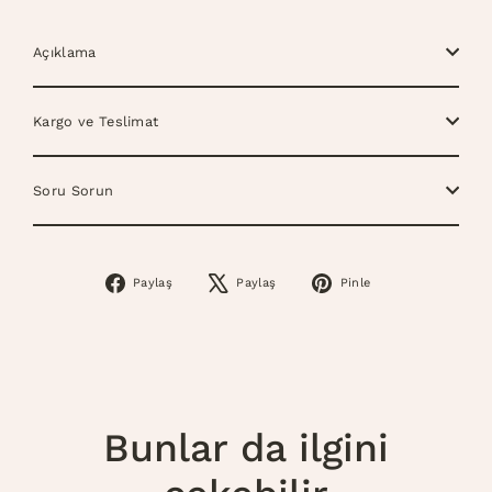
Açıklama
Kargo ve Teslimat
Soru Sorun
Paylaş
Paylaş
Pinle
Facebook’ta
X’te
Pinterest’te
Paylaş
Tweetle
Pinle
Bunlar da ilgini