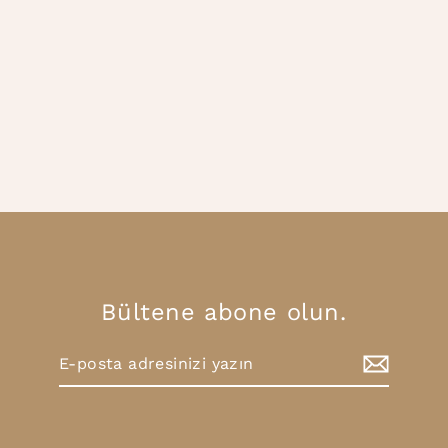
Polo T-Shirt
599.00TL
Bültene abone olun.
E-
Abone
posta
Ol
adresinizi
yazın