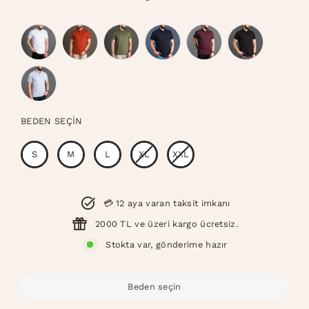
fiyat
BEDEN SEÇIN
Beden
S
M
L
XL
XXL
💳 12 aya varan taksit imkanı
2000 TL ve üzeri kargo ücretsiz.
Stokta var, gönderime hazır
Beden seçin