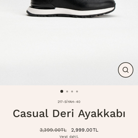
Modal
kapat
217-SİYAH-40
Casual Deri Ayakkabı
3,399.00TL
2,999.00TL
Normal
İndirimli
Vergi dahil.