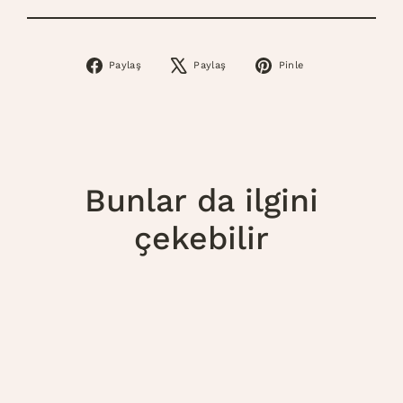
Paylaş
Paylaş
Pinle
Facebook’ta
X’te
Pinterest’te
Paylaş
Tweetle
Pinle
Bunlar da ilgini
çekebilir
Tükendi