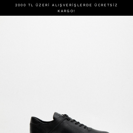
İçeriği
2000 TL ÜZERI ALIŞVERIŞLERDE ÜCRETSİZ
atla
KARGO!