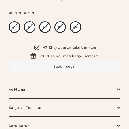
fiyat
fiyat
BEDEN SEÇIN
Beden
40
41
42
43
44
💳 12 aya varan taksit imkanı
2000 TL ve üzeri kargo ücretsiz.
Beden seçin
Açıklama
Kargo ve Teslimat
Soru Sorun