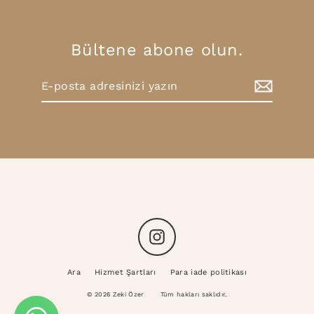
Bültene abone olun.
E-
Abone
posta
Ol
adresinizi
yazın
Instagram
Ara
Hizmet Şartları
Para iade politikası
© 2026 Zeki Özer
Tüm hakları saklıdır.